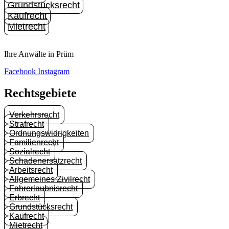
Grundstücksrecht
Kaufrecht
Mietrecht
Ihre Anwälte in Prüm
Facebook
Instagram
Rechtsgebiete
Verkehrsrecht
Strafrecht
Ordnungswidrigkeiten
Familienrecht
Sozialrecht
Schadenersatzrecht
Arbeitsrecht
Allgemeines Zivilrecht
Fahrerlaubnisrecht
Erbrecht
Grundstücksrecht
Kaufrecht
Mietrecht