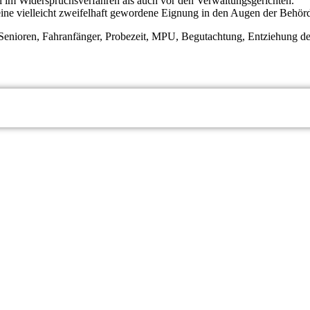
hl im Widerspruchsverfahren als auch vor den Verwaltungsgerichten.
ine vielleicht zweifelhaft gewordene Eignung in den Augen der Behörd
 Senioren, Fahranfänger, Probezeit, MPU, Begutachtung, Entziehung d