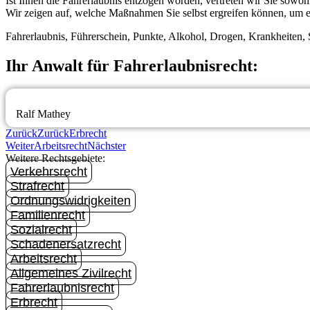
Ist Ihnen die Fahrerlaubnis entzogen worden, vertreten wir Sie sowo
Wir zeigen auf, welche Maßnahmen Sie selbst ergreifen können, um e
Fahrerlaubnis, Führerschein, Punkte, Alkohol, Drogen, Krankheiten,
Ihr Anwalt für Fahrerlaubnisrecht:
Ralf Mathey
Zurück
Zurück
Erbrecht
Weiter
Arbeitsrecht
Nächster
Weitere Rechtsgebiete:
Verkehrsrecht
Strafrecht
Ordnungswidrigkeiten
Familienrecht
Sozialrecht
Schadenersatzrecht
Arbeitsrecht
Allgemeines Zivilrecht
Fahrerlaubnisrecht
Erbrecht